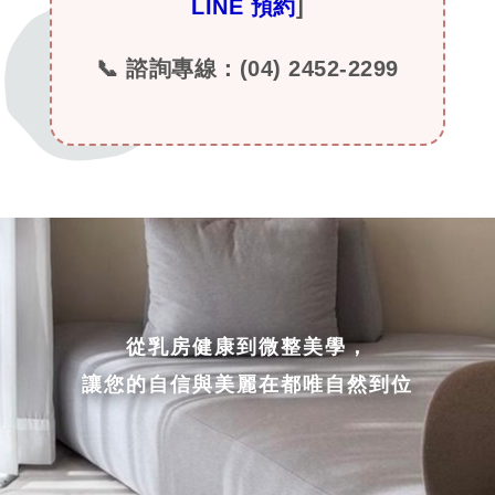
LINE 預約
]
📞 諮詢專線：(04) 2452-2299
從乳房健康到微整美學，
讓您的自信與美麗在都唯自然到位