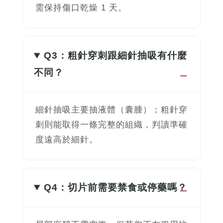
需保持傷口乾燥 1 天。
Q3：粗針穿刺跟細針抽吸有什麼
不同？
細針抽吸主要抽液體（囊腫）；粗針穿
刺則能取得一條完整的組織，判讀準確
度遠高於細針。
Q4：切片前需要禁食或停藥嗎？