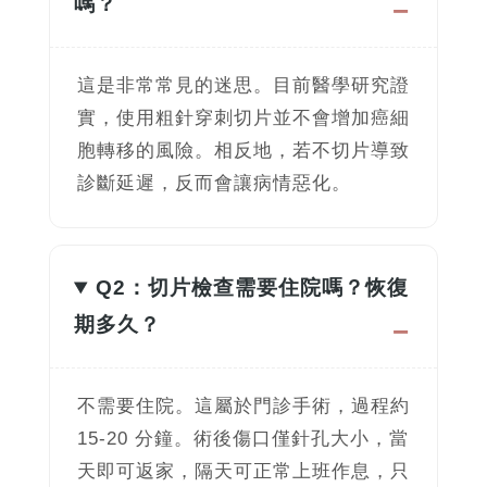
嗎？
這是非常常見的迷思。目前醫學研究證
實，使用粗針穿刺切片並不會增加癌細
胞轉移的風險。相反地，若不切片導致
診斷延遲，反而會讓病情惡化。
Q2：切片檢查需要住院嗎？恢復
期多久？
不需要住院。這屬於門診手術，過程約
15-20 分鐘。術後傷口僅針孔大小，當
天即可返家，隔天可正常上班作息，只